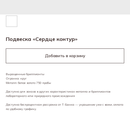
Подвеска «Сердце контур»
Добавить в корзину
Выращенные бриллианты
Огранка: круг
Металл: белое золото 750 пробы
Доступно для заказа в других характеристиках металла и бриллиантов
лабораторного или природного происхождения
Доступна беспроцентная рассрочка от Т-Банка — украшение уже с вами, оплата
по удобному графику.