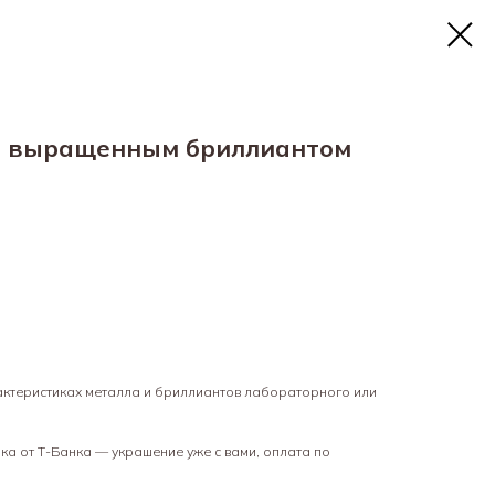
м выращенным бриллиантом
рактеристиках металла и бриллиантов лабораторного или
а от Т-Банка — украшение уже с вами, оплата по