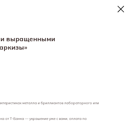
ми выращенными
аркизы»
рактеристиках металла и бриллиантов лабораторного или
а от Т-Банка — украшение уже с вами, оплата по