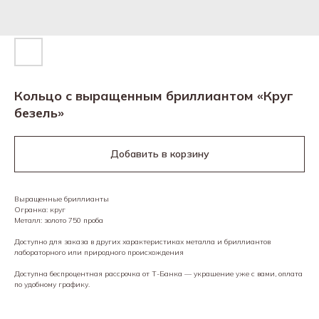
Кольцо с выращенным бриллиантом «Круг
безель»
Добавить в корзину
Выращенные бриллианты
Огранка: круг
Металл: золото 750 проба
Доступно для заказа в других характеристиках металла и бриллиантов
лабораторного или природного происхождения
Доступна беспроцентная рассрочка от Т-Банка — украшение уже с вами, оплата
по удобному графику.