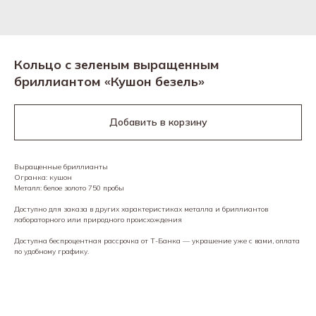
Кольцо с зеленым выращенным
бриллиантом «Кушон безель»
Добавить в корзину
Выращенные бриллианты
Огранка: кушон
Металл: белое золото 750 пробы
Доступно для заказа в других характеристиках металла и бриллиантов
лабораторного или природного происхождения
Доступна беспроцентная рассрочка от Т-Банка — украшение уже с вами, оплата
по удобному графику.