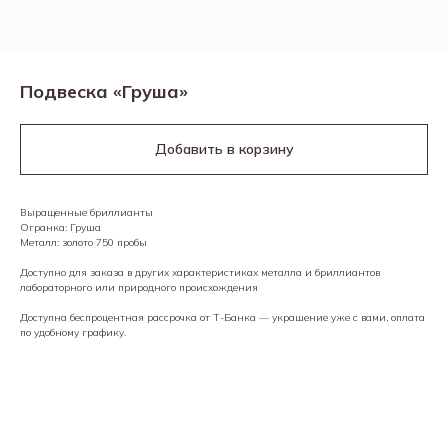
Подвеска «Груша»
Добавить в корзину
Выращенные бриллианты
Огранка: Груша
Металл: золото 750 пробы
Доступно для заказа в других характеристиках металла и бриллиантов
лабораторного или природного происхождения
Доступна беспроцентная рассрочка от Т-Банка — украшение уже с вами, оплата
по удобному графику.