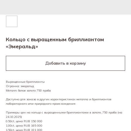
Кольцо с выращенным бриллиантом
«Эмеральд»
Добавить в корзину
Выращенные бриллианты
Огранка: эмеральд
Металл: белое золото 750 проба
Доступно для заказа в других характеристиках металла и бриллиантов
лабораторного или природного происхождения
Примеры цен на кольцо с выращенными бриллиантами в золоте, 750 проба (на
24.10.2025)
0.50ct, цена RUB 150 000
1.00ct, цена RUB 165 000
1.50ct, цена RUB 191 000