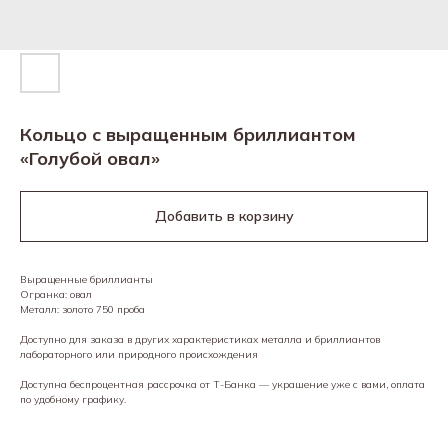
Кольцо с выращенным бриллиантом
«Голубой овал»
Добавить в корзину
Выращенные бриллианты
Огранка: овал
Металл: золото 750 проба
Доступно для заказа в других характеристиках металла и бриллиантов
лабораторного или природного происхождения
Доступна беспроцентная рассрочка от Т-Банка — украшение уже с вами, оплата
по удобному графику.