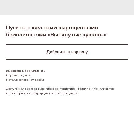
Пусеты с желтыми выращенными
бриллиантами «Вытянутые кушоны»
Добавить в корзину
Выращенные бриллианты
Огранка: кушон
Металл: золото 750 пробы
Доступно для заказа в других характеристиках металла и бриллиантов
лабораторного или природного происхождения