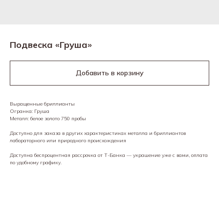
Подвеска «Груша»
Добавить в корзину
Выращенные бриллианты
Огранка: Груша
Металл: белое золото 750 пробы
Доступно для заказа в других характеристиках металла и бриллиантов
лабораторного или природного происхождения
Доступна беспроцентная рассрочка от Т-Банка — украшение уже с вами, оплата
по удобному графику.