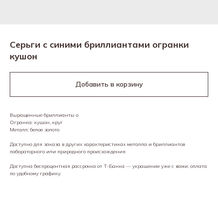
Серьги с синими бриллиантами огранки
кушон
Добавить в корзину
Выращенные бриллианты о
Огранка: кушон, круг
Металл: белое золото
Доступно для заказа в других характеристиках металла и бриллиантов
лабораторного или природного происхождения
Доступна беспроцентная рассрочка от Т-Банка — украшение уже с вами, оплата
по удобному графику.